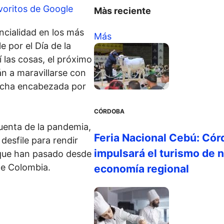
voritos de Google
Màs reciente
ncialidad en los más
Más
e por el Día de la
 las cosas, el próximo
rán a maravillarse con
marcha encabezada por
CÓRDOBA
uenta de la pandemia,
Feria Nacional Cebú: Cór
esfile para rendir
impulsará el turismo de n
 que han pasado desde
de Colombia.
economía regional