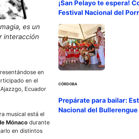
¡San Pelayo te espera! C
Festival Nacional del Por
 magia, es un
 interacción
presentándose en
rticipado en el
CÓRDOBA
 Ajazzgo, Ecuador
Prepárate para bailar: Es
Nacional del Bullerengue
ra musical está el
de Mónaco
durante
rlo en distintos