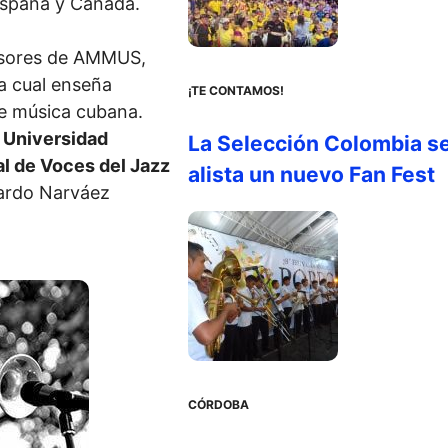
 España y Canadá.
fesores de AMMUS,
la cual enseña
¡TE CONTAMOS!
de música cubana.
a
Universidad
La Selección Colombia s
al de Voces del Jazz
alista un nuevo Fan Fest
cardo Narváez
CÓRDOBA