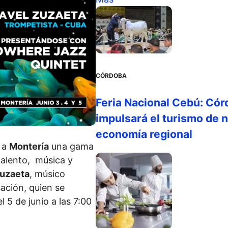
CÓRDOBA
Feria Nacional Cebú: Cór
impulsará el turismo de n
economía regional
 a
Montería
una gama
talento, música y
Zuzaeta
, músico
ación, quien se
l 5 de junio a las 7:00