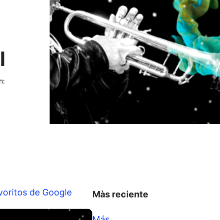
l
l
n:
voritos de Google
Màs reciente
Más