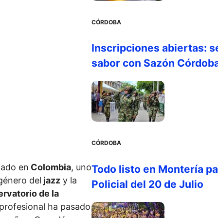
CÓRDOBA
Inscripciones abiertas: s
sabor con Sazón Córdob
CÓRDOBA
cado en
Colombia
, uno
Todo listo en Montería par
género del
jazz
y la
Policial del 20 de Julio
rvatorio de la
a profesional ha pasado