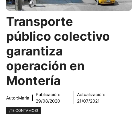
Transporte
público colectivo
garantiza
operación en
Montería
Publicación:
Actualización:
Autor:
María
29/08/2020
21/07/2021
¡TE CONTAMOS!