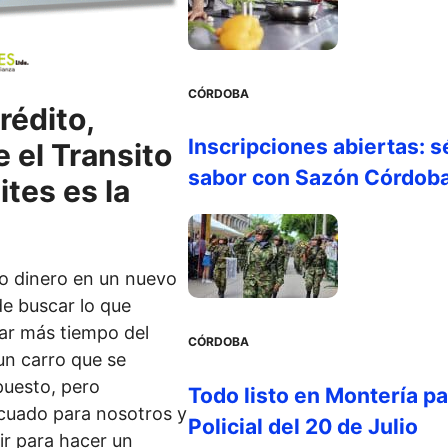
CÓRDOBA
rédito,
Inscripciones abiertas: s
 el Transito
sabor con Sazón Córdob
tes es la
o dinero en un nuevo
e buscar lo que
r más tiempo del
CÓRDOBA
un carro que se
puesto, pero
Todo listo en Montería par
cuado para nosotros y
Policial del 20 de Julio
ir para hacer un