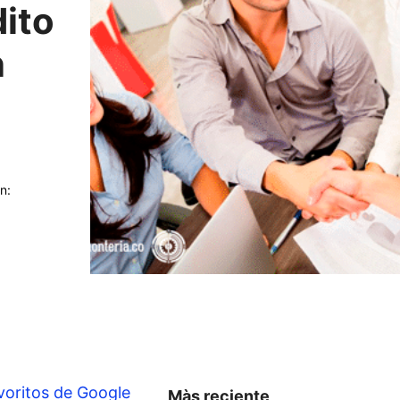
dito
n
n:
voritos de Google
Màs reciente