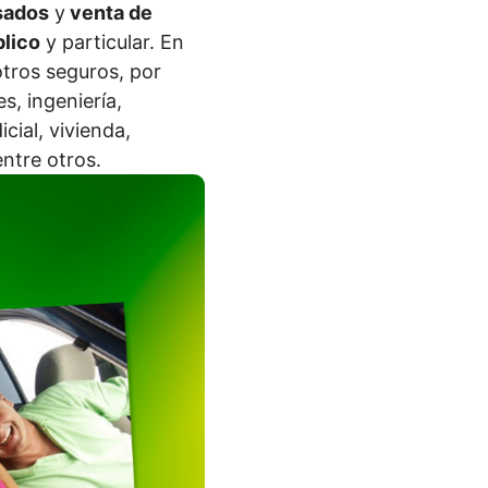
sados
y
venta de
blico
y particular. En
tros seguros, por
s, ingeniería,
cial, vivienda,
entre otros.