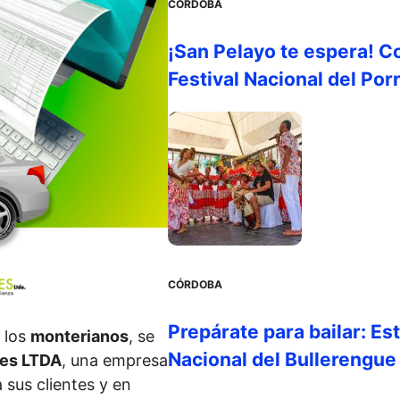
CÓRDOBA
¡San Pelayo te espera! C
Festival Nacional del Por
CÓRDOBA
Prepárate para bailar: Es
 los
monterianos
, se
Nacional del Bullerengue
tes LTDA
, una empresa
 sus clientes y en