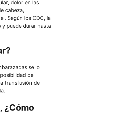
lar, dolor en las
 de cabeza,
el. Según los CDC, la
s y puede durar hasta
ar?
mbarazadas se lo
posibilidad de
na transfusión de
da.
a, ¿Cómo