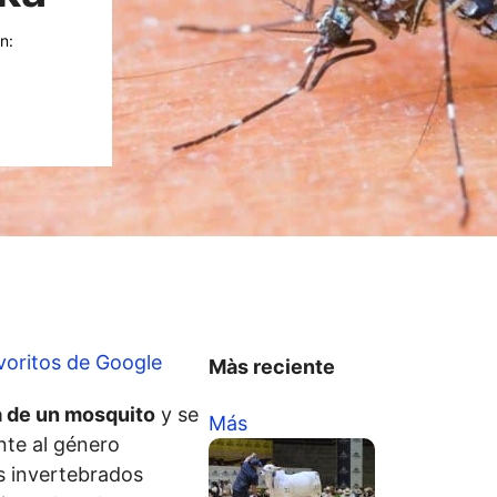
n:
voritos de Google
Màs reciente
ra de un mosquito
y se
Más
nte al género
es invertebrados