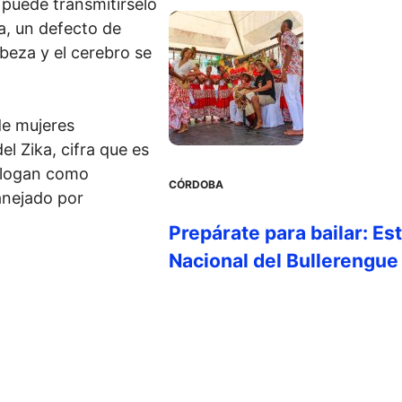
 puede transmitírselo
ia, un defecto de
beza y el cerebro se
de mujeres
l Zika, cifra que es
alogan como
CÓRDOBA
anejado por
Prepárate para bailar: Es
Nacional del Bullerengue