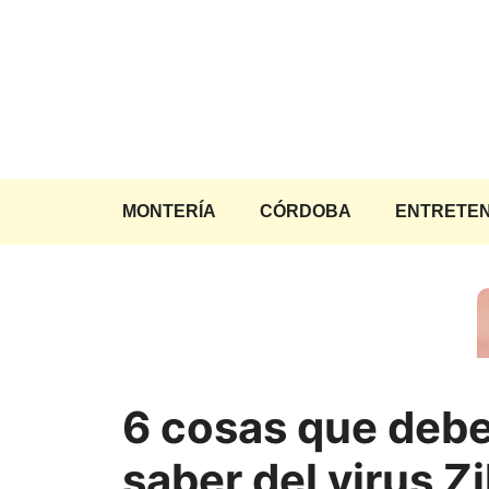
Saltar
al
contenido
MONTERÍA
CÓRDOBA
ENTRETEN
6 cosas que deb
saber del virus Z