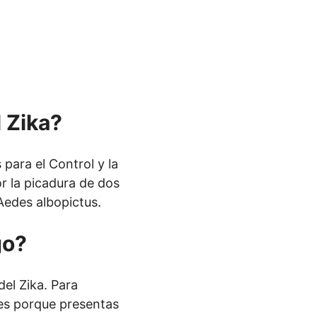
 Zika?
 para el Control y la
 la picadura de dos
Aedes albopictus.
go?
el Zika. Para
, es porque presentas