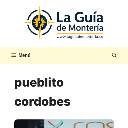
Saltar
al
contenido
Menú
pueblito
cordobes