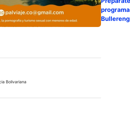
Prepárate 
programac
Bulleren
ia Bolivariana