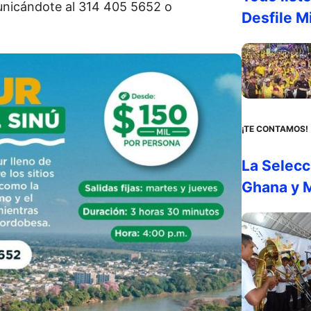
unicándote al 314 405 5652 o
Desfile Mi
¡TE CONTAMOS!
La Selecc
Ghana y M