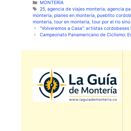
Categorías
MONTERÍA
Etiquetas
25
,
agencia de viajes monteria
,
agencia pa
monteria
,
planes en montería
,
pueblito cordo
monteria
,
tour en monteria
,
tour por el rio sinú
“Volveremos a Casa”: artistas cordobeses l
Campeonato Panamericano de Ciclismo: Est