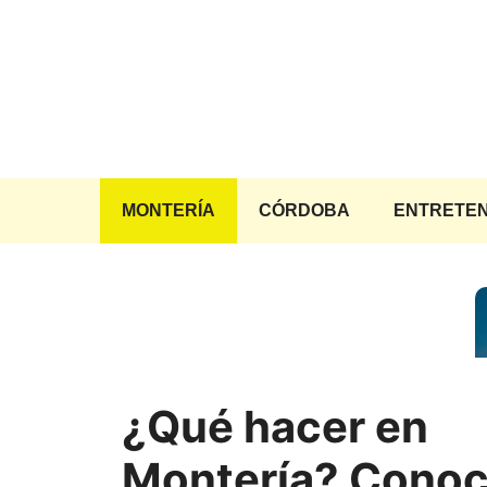
Saltar
al
contenido
MONTERÍA
CÓRDOBA
ENTRETEN
¿Qué hacer en
Montería? Cono