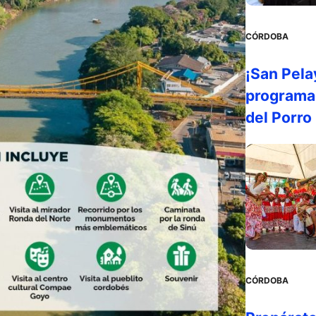
CÓRDOBA
¡San Pela
programac
del Porro
CÓRDOBA