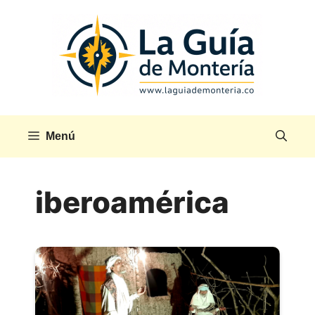
Saltar
al
contenido
Menú
iberoamérica