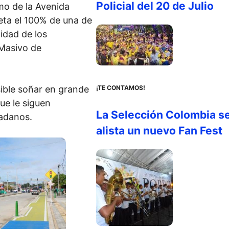
Policial del 20 de Julio
amo de la Avenida
eta el 100% de una de
idad de los
 Masivo de
¡TE CONTAMOS!
ible soñar en grande
ue le siguen
La Selección Colombia s
dadanos.
alista un nuevo Fan Fest