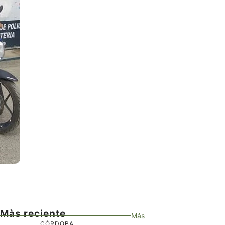
Màs reciente
Más
CÓRDOBA