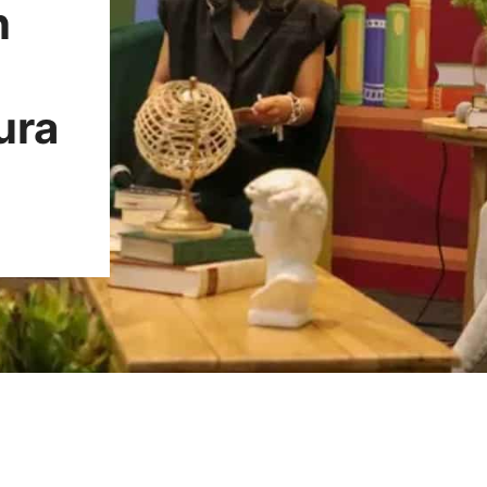
n
ura