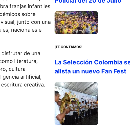
Policial del 20 de Julio
rá franjas infantiles
cadémicos sobre
visual, junto con una
ales, nacionales e
¡TE CONTAMOS!
 disfrutar de una
omo literatura,
La Selección Colombia s
ro, cultura
alista un nuevo Fan Fest
gencia artificial,
escritura creativa.