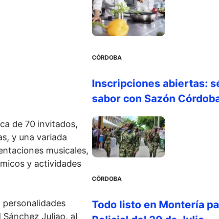
CÓRDOBA
Inscripciones abiertas: s
sabor con Sazón Córdob
rca de 70 invitados,
s, y una variada
sentaciones musicales,
ómicos y actividades
CÓRDOBA
z personalidades
Todo listo en Montería par
d Sánchez Juliao, al