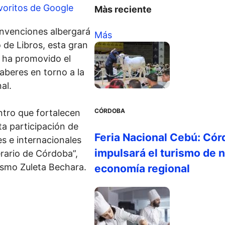
voritos de Google
Màs reciente
onvenciones albergará
Más
o de Libros, esta gran
, ha promovido el
saberes en torno a la
nal.
CÓRDOBA
tro que fortalecen
ta participación de
Feria Nacional Cebú: Cór
s e internacionales
impulsará el turismo de n
erario de Córdoba”,
smo Zuleta Bechara.
economía regional