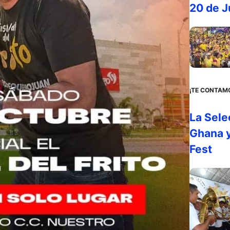
20 de J
¡TE CONTAM
La Sele
Ghana y
Fest