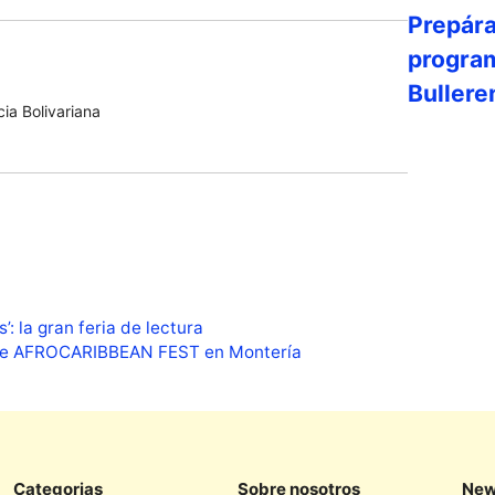
Prepárat
program
Buller
ia Bolivariana
’: la gran feria de lectura
n de AFROCARIBBEAN FEST en Montería
Categorias
Sobre nosotros
New