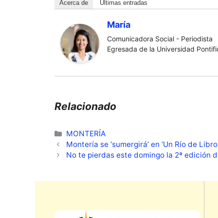
Acerca de
Últimas entradas
María
Comunicadora Social - Periodista
Egresada de la Universidad Pontific
Relacionado
Categorías
MONTERÍA
Montería se ‘sumergirá’ en ‘Un Río de Libros
No te pierdas este domingo la 2ª edició