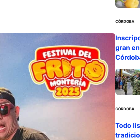
CÓRDOBA
Inscrip
gran en
Córdob
CÓRDOBA
Todo li
tradicio