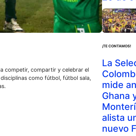
¡TE CONTAMOS!
La Sele
a competir, compartir y celebrar el
Colomb
isciplinas como fútbol, fútbol sala,
mide an
as.
Ghana 
Monterí
alista u
nuevo 