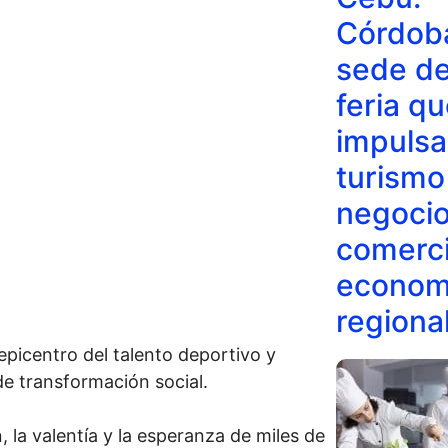
Córdob
sede de
feria q
impulsa
turismo
negocio
comerci
econom
regiona
epicentro del talento deportivo y
e transformación social.
n, la valentía y la esperanza de miles de