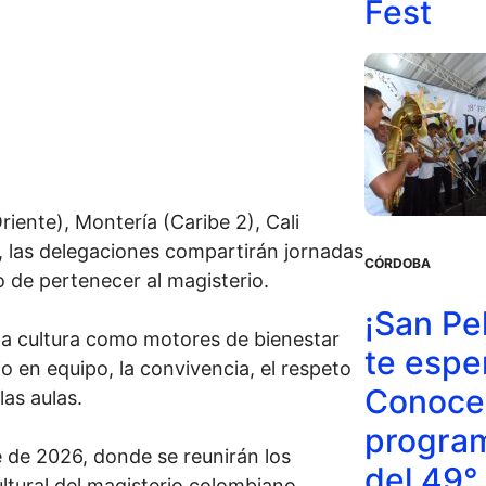
Fest
riente), Montería (Caribe 2), Cali
de, las delegaciones compartirán jornadas
CÓRDOBA
o de pertenecer al magisterio.
¡San Pe
 la cultura como motores de bienestar
te espe
o en equipo, la convivencia, el respeto
Conoce 
las aulas.
progra
re de 2026, donde se reunirán los
del 49°
ltural del magisterio colombiano.