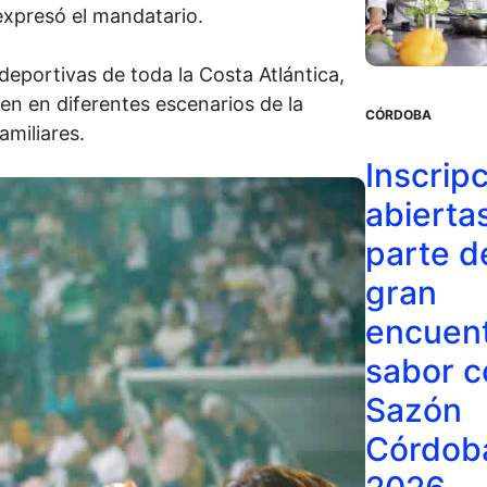
expresó el mandatario.
eportivas de toda la Costa Atlántica,
en en diferentes escenarios de la
CÓRDOBA
amiliares.
Inscrip
abiertas
parte d
gran
encuent
sabor c
Sazón
Córdob