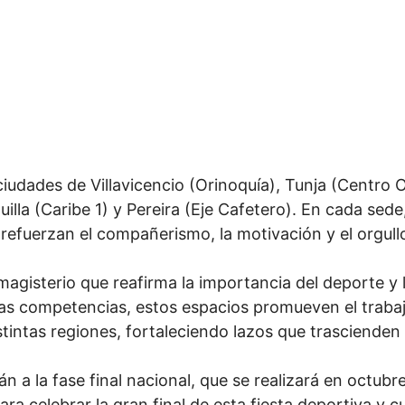
iudades de Villavicencio (Orinoquía), Tunja (Centro O
uilla (Caribe 1) y Pereira (Eje Cafetero). En cada se
 refuerzan el compañerismo, la motivación y el orgull
magisterio que reafirma la importancia del deporte y
 las competencias, estos espacios promueven el trabaj
tintas regiones, fortaleciendo lazos que trascienden 
n a la fase final nacional, que se realizará en octub
a celebrar la gran final de esta fiesta deportiva y cu