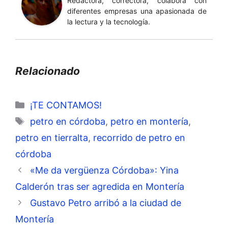
Redactora, correctora, colabora con
diferentes empresas una apasionada de
la lectura y la tecnología.
Relacionado
Categorías
¡TE CONTAMOS!
Etiquetas
petro en córdoba
,
petro en montería
,
petro en tierralta
,
recorrido de petro en
córdoba
«Me da vergüenza Córdoba»: Yina
Calderón tras ser agredida en Montería
Gustavo Petro arribó a la ciudad de
Montería