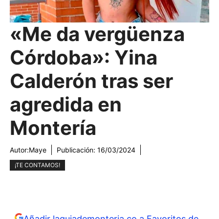
«Me da vergüenza
Córdoba»: Yina
Calderón tras ser
agredida en
Montería
Autor:
Maye
Publicación:
16/03/2024
¡TE CONTAMOS!
Añadir laguiademonteria.co a Favoritos de