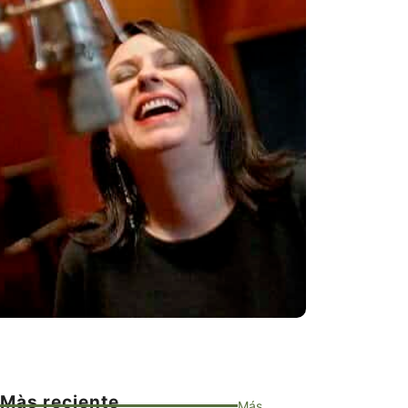
Màs reciente
Más