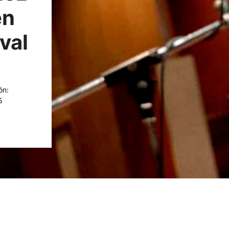
en
val
ón:
5