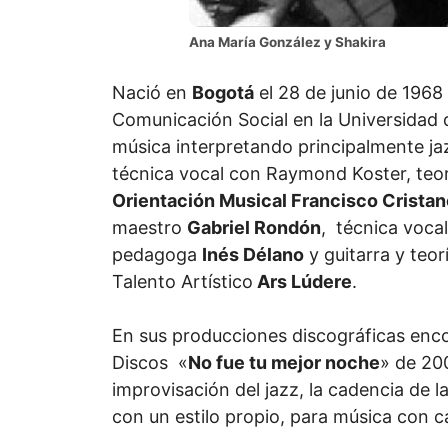
Ana María González y Shakira
Nació en
Bogotá
el 28 de junio de 1968
Comunicación Social en la Universidad d
música interpretando principalmente ja
técnica vocal con Raymond Koster, teor
Orientación Musical Francisco Crista
maestro
Gabriel Rondón
, técnica vocal
pedagoga
Inés Délano
y guitarra y teor
Talento Artístico
Ars Lúdere
.
En sus producciones discográficas enc
Discos «
No fue tu mejor noche
» de 200
improvisación del jazz, la cadencia de l
con un estilo propio, para música con ca