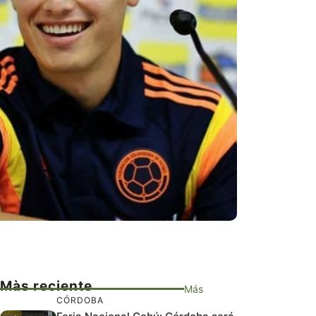
Màs reciente
Más
CÓRDOBA