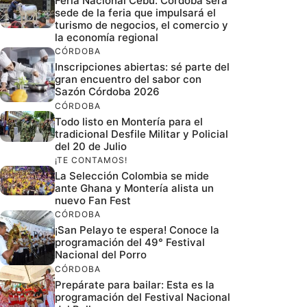
Feria Nacional Cebú: Córdoba será
sede de la feria que impulsará el
turismo de negocios, el comercio y
la economía regional
CÓRDOBA
Inscripciones abiertas: sé parte del
gran encuentro del sabor con
Sazón Córdoba 2026
CÓRDOBA
Todo listo en Montería para el
tradicional Desfile Militar y Policial
del 20 de Julio
¡TE CONTAMOS!
La Selección Colombia se mide
ante Ghana y Montería alista un
nuevo Fan Fest
CÓRDOBA
¡San Pelayo te espera! Conoce la
programación del 49° Festival
Nacional del Porro
CÓRDOBA
Prepárate para bailar: Esta es la
programación del Festival Nacional