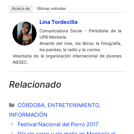
Acerca de
Últimas entradas
Lina Tordecilla
Comunicadora Social - Periodista de la
UPB Montería.
Amante del cine, los libros, la fotografía,
los pandas, la radio y la cocina.
Voluntaria de la organización internacional de jóvenes
AIESEC.
Relacionado
Categorías
CÓRDOBA
,
ENTRETENIMIENTO
,
INFORMACIÓN
Festival Nacional del Porro 2017
Día sin carro y sin moto en Montería el