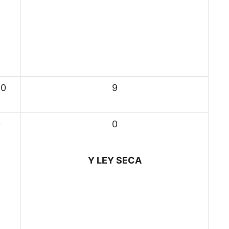
30
9
0
0
Y LEY SECA