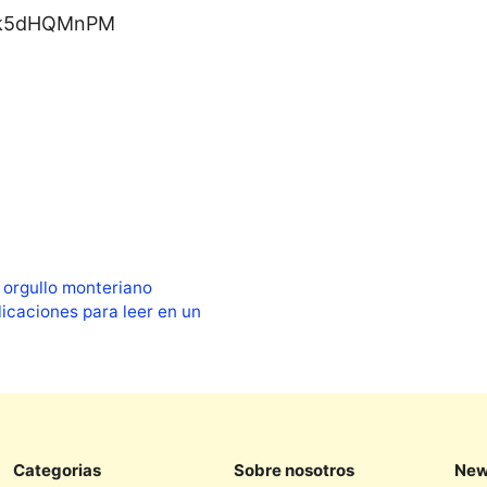
tEk5dHQMnPM
 orgullo monteriano
licaciones para leer en un
Categorias
Sobre nosotros
New