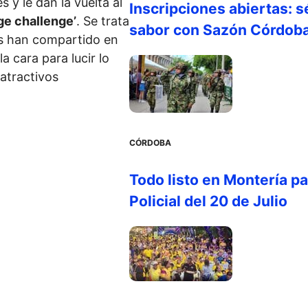
 y le dan la vuelta al
Inscripciones abiertas: s
ge challenge’
. Se trata
sabor con Sazón Córdob
es han compartido en
a cara para lucir lo
atractivos
CÓRDOBA
Todo listo en Montería par
Policial del 20 de Julio