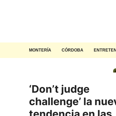
Saltar
al
contenido
MONTERÍA
CÓRDOBA
ENTRETEN
‘Don’t judge
challenge’ la nue
tendencia en las