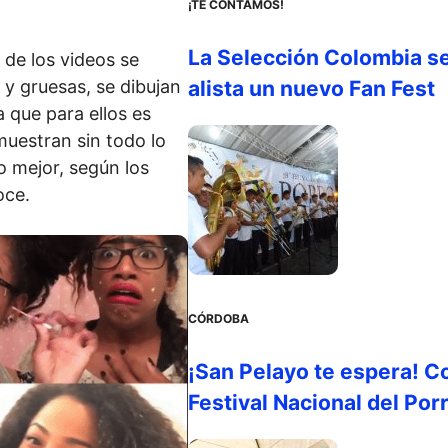
¡TE CONTAMOS!
La Selección Colombia s
de los videos se
alista un nuevo Fan Fest
 y gruesas, se dibujan
 que para ellos es
muestran sin todo lo
o mejor, según los
oce.
CÓRDOBA
¡San Pelayo te espera! C
Festival Nacional del Por