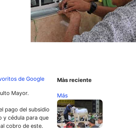
voritos de Google
Màs reciente
ulto Mayor.
Más
el pago del subsidio
o y cédula para que
al cobro de este.