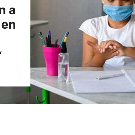
n a
 en
n: