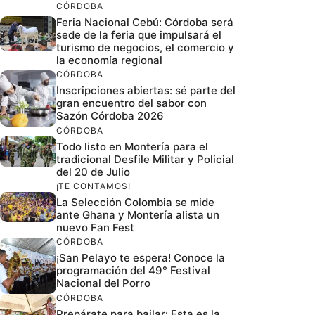
CÓRDOBA
Feria Nacional Cebú: Córdoba será
sede de la feria que impulsará el
turismo de negocios, el comercio y
la economía regional
CÓRDOBA
Inscripciones abiertas: sé parte del
gran encuentro del sabor con
Sazón Córdoba 2026
CÓRDOBA
Todo listo en Montería para el
tradicional Desfile Militar y Policial
del 20 de Julio
¡TE CONTAMOS!
La Selección Colombia se mide
ante Ghana y Montería alista un
nuevo Fan Fest
CÓRDOBA
¡San Pelayo te espera! Conoce la
programación del 49° Festival
Nacional del Porro
CÓRDOBA
Prepárate para bailar: Esta es la