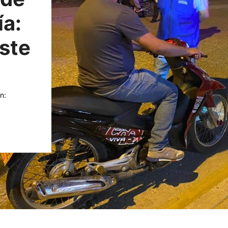
a:
ste
n: