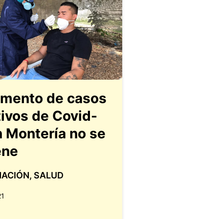
emento de casos
tivos de Covid-
n Montería no se
ene
MACIÓN
,
SALUD
21