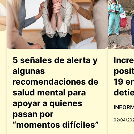
5 señales de alerta y
Incr
algunas
posi
recomendaciones de
19 e
salud mental para
deti
apoyar a quienes
INFOR
pasan por
02/04/20
“momentos difíciles”