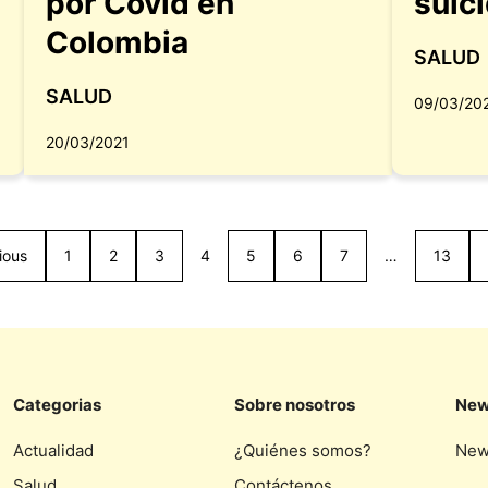
por Covid en
suic
Colombia
SALUD
SALUD
09/03/20
20/03/2021
ious
1
2
3
4
5
6
7
…
13
Categorias
Sobre nosotros
New
Actualidad
¿Quiénes somos?
New
Salud
Contáctenos