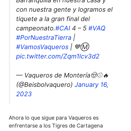
Barranquilla en nuestra casa y
con nuestra gente y logramos el
tiquete a la gran final del
campeonato.
#CAI
4 – 5
#VAQ
#PorNuestraTierra
|
#VamosVaqueros
| 💙Ⓜ
pic.twitter.com/Zqm1lcv3d2
— Vaqueros de Montería🤠⚾🔥
(@Beisbolvaquero)
January 16,
2023
Ahora lo que sigue para Vaqueros es
enfrentarse a los Tigres de Cartagena