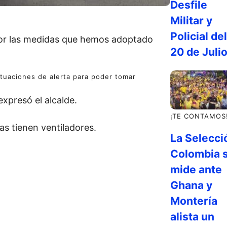
Desfile
Militar y
Policial del
 por las medidas que hemos adoptado
20 de Juli
situaciones de alerta para poder tomar
expresó el alcalde.
¡TE CONTAMOS
s tienen ventiladores.
La Selecci
Colombia 
mide ante
Ghana y
Montería
alista un