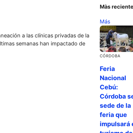
Màs recient
Más
aneación a las clínicas privadas de la
 últimas semanas han impactado de
CÓRDOBA
Feria
Nacional
Cebú:
Córdoba s
sede de la
feria que
impulsará 