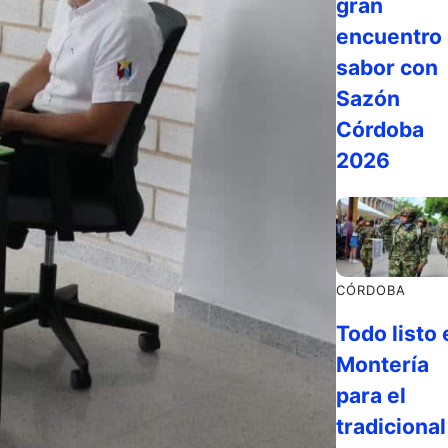
gran
encuentro 
sabor con
Sazón
Córdoba
2026
CÓRDOBA
Todo listo 
Montería
para el
tradicional