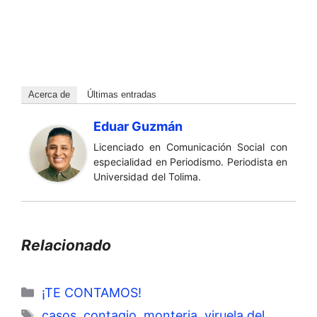
Acerca de
Últimas entradas
Eduar Guzmán
Licenciado en Comunicación Social con
especialidad en Periodismo. Periodista en
Universidad del Tolima.
Relacionado
Categorías
¡TE CONTAMOS!
Etiquetas
casos
,
contagio
,
monteria
,
viruela del