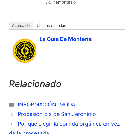
/@linamonteslo
Acerca de
Últimas entradas
La Guía De Montería
Relacionado
Categorías
INFORMACIÓN
,
MODA
Procesión día de San Jerónimo
Por qué elegir la comida orgánica en vez
de la procesada