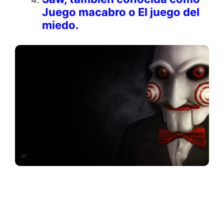
Juego macabro o El juego del
miedo.