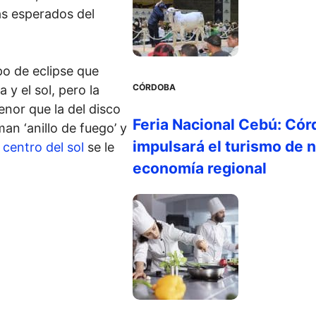
s esperados del
po de eclipse que
CÓRDOBA
 y el sol, pero la
nor que la del disco
Feria Nacional Cebú: Cór
an ‘anillo de fuego’ y
impulsará el turismo de n
l
centro del sol
se le
economía regional