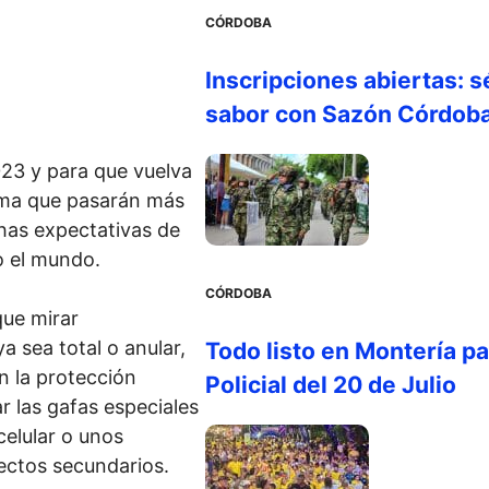
CÓRDOBA
Inscripciones abiertas: s
sabor con Sazón Córdob
023 y para que vuelva
tima que pasarán más
has expectativas de
o el mundo.
CÓRDOBA
que mirar
a sea total o anular,
Todo listo en Montería par
in la protección
Policial del 20 de Julio
r las gafas especiales
celular o unos
ectos secundarios.