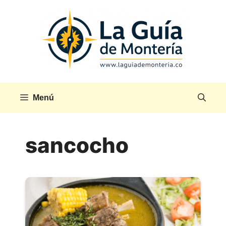
Saltar
al
contenido
Menú
sancocho