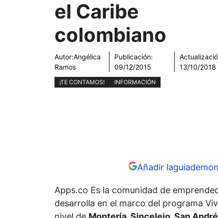
el Caribe
colombiano
Autor:
Angélica
Publicación:
Actualizació
Ramos
09/12/2015
13/10/2018
¡TE CONTAMOS!
INFORMACIÓN
Añadir laguiademon
Apps.co Es la comunidad de emprended
desarrolla en el marco del programa Viv
nivel de
Montería, Sincelejo, San André