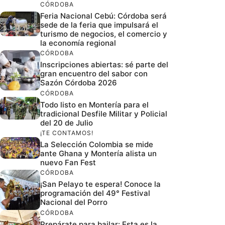
CÓRDOBA
Feria Nacional Cebú: Córdoba será
sede de la feria que impulsará el
turismo de negocios, el comercio y
la economía regional
CÓRDOBA
Inscripciones abiertas: sé parte del
gran encuentro del sabor con
Sazón Córdoba 2026
CÓRDOBA
Todo listo en Montería para el
tradicional Desfile Militar y Policial
del 20 de Julio
¡TE CONTAMOS!
La Selección Colombia se mide
ante Ghana y Montería alista un
nuevo Fan Fest
CÓRDOBA
¡San Pelayo te espera! Conoce la
programación del 49° Festival
Nacional del Porro
CÓRDOBA
Prepárate para bailar: Esta es la