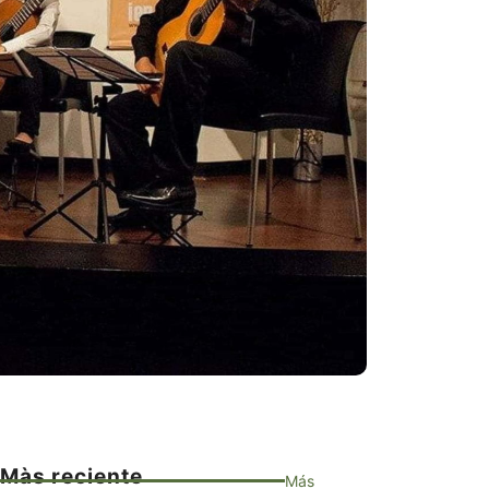
Màs reciente
Más