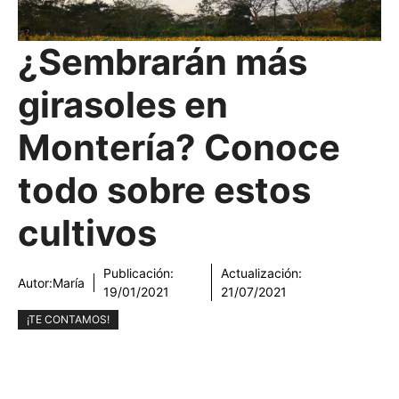
¿Sembrarán más
girasoles en
Montería? Conoce
todo sobre estos
cultivos
Publicación:
Actualización:
Autor:
María
19/01/2021
21/07/2021
¡TE CONTAMOS!