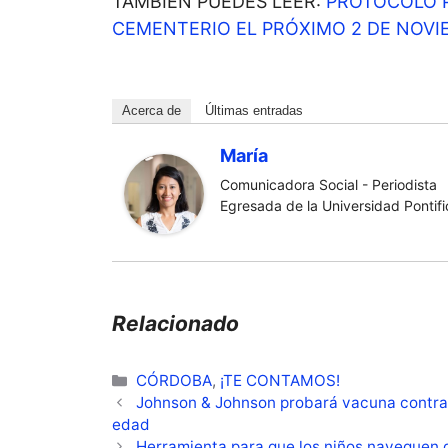
TAMBIÉN PUEDES LEER:
PROTOCOLO P
CEMENTERIO EL PRÓXIMO 2 DE NOVI
Acerca de
Últimas entradas
María
Comunicadora Social - Periodista
Egresada de la Universidad Pontific
Relacionado
Categorías
CÓRDOBA
,
¡TE CONTAMOS!
Johnson & Johnson probará vacuna contr
edad
Herramienta para que los niños naveguen 