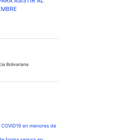
ARA ASISTIR AL
EMBRE
ia Bolivariana
a COVID19 en menores de
de forma segura en