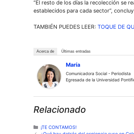
“El resto de los días la recolección se 
establecidos para cada sector”, concluy
TAMBIÉN PUEDES LEER:
TOQUE DE QU
Acerca de
Últimas entradas
María
Comunicadora Social - Periodista
Egresada de la Universidad Pontific
Relacionado
Categorías
¡TE CONTAMOS!
¿Qué hay detrás del espionaje ruso en Co