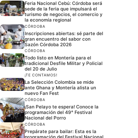
Feria Nacional Cebú: Córdoba será
sede de la feria que impulsará el
turismo de negocios, el comercio y
la economía regional
CÓRDOBA
Inscripciones abiertas: sé parte del
gran encuentro del sabor con
Sazón Córdoba 2026
CÓRDOBA
Todo listo en Montería para el
tradicional Desfile Militar y Policial
del 20 de Julio
¡TE CONTAMOS!
La Selección Colombia se mide
ante Ghana y Montería alista un
nuevo Fan Fest
CÓRDOBA
¡San Pelayo te espera! Conoce la
programación del 49° Festival
Nacional del Porro
CÓRDOBA
Prepárate para bailar: Esta es la
programación del Festival Nacional