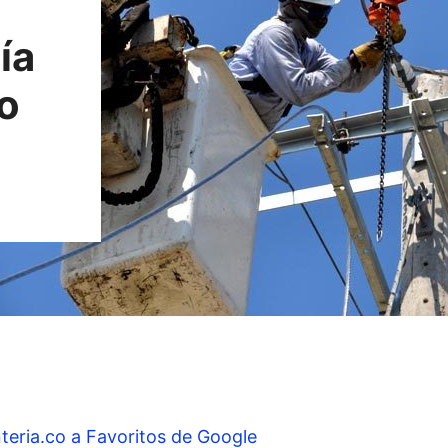
ía
o
teria.co a Favoritos de Google