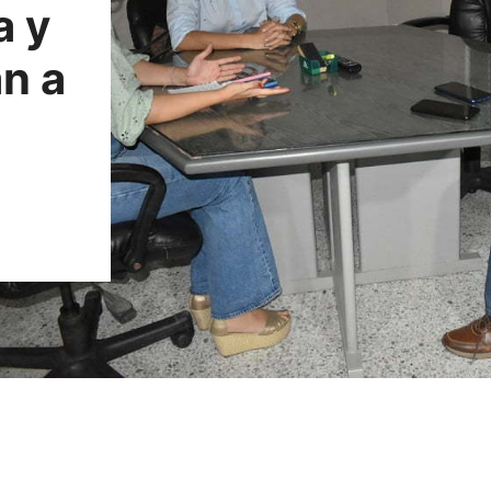
a y
n a