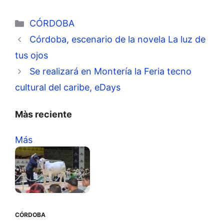
Categorías
CÓRDOBA
Córdoba, escenario de la novela La luz de
tus ojos
Se realizará en Montería la Feria tecno
cultural del caribe, eDays
Màs reciente
Más
CÓRDOBA