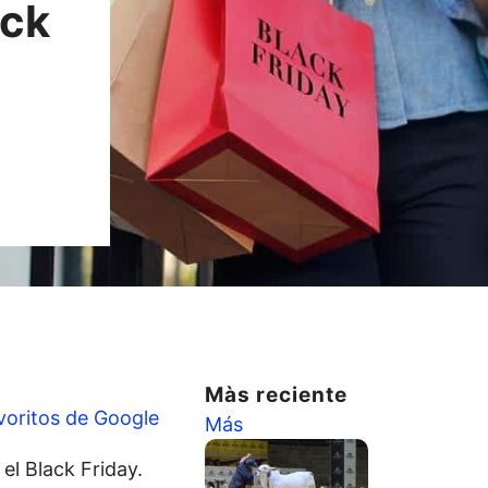
ack
Màs reciente
voritos de Google
Más
el Black Friday.