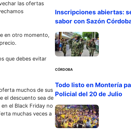
echar las ofertas
ovechamos
Inscripciones abiertas: s
sabor con Sazón Córdob
ue en otro momento,
precio.
s que debes evitar
CÓRDOBA
Todo listo en Montería par
ferta muchos de sus
Policial del 20 de Julio
e el descuento sea de
 en el Black Friday no
oferta muchas veces a