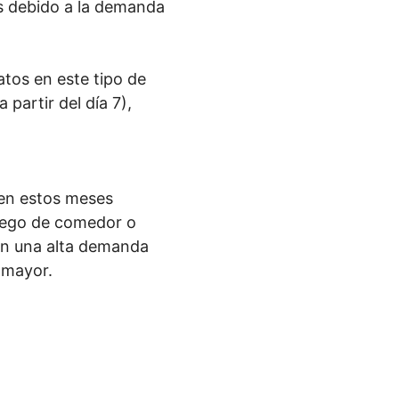
os debido a la demanda
atos en este tipo de
partir del día 7),
 en estos meses
uego de comedor o
nen una alta demanda
á mayor.