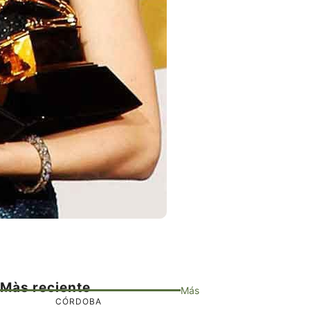
Màs reciente
Más
CÓRDOBA