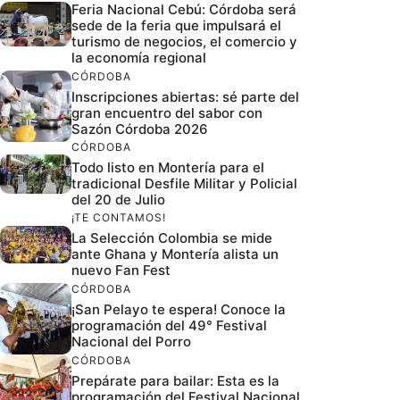
Feria Nacional Cebú: Córdoba será
sede de la feria que impulsará el
turismo de negocios, el comercio y
la economía regional
CÓRDOBA
Inscripciones abiertas: sé parte del
gran encuentro del sabor con
Sazón Córdoba 2026
CÓRDOBA
Todo listo en Montería para el
tradicional Desfile Militar y Policial
del 20 de Julio
¡TE CONTAMOS!
La Selección Colombia se mide
ante Ghana y Montería alista un
nuevo Fan Fest
CÓRDOBA
¡San Pelayo te espera! Conoce la
programación del 49° Festival
Nacional del Porro
CÓRDOBA
Prepárate para bailar: Esta es la
programación del Festival Nacional