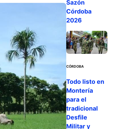
Sazón
Córdoba
2026
CÓRDOBA
Todo listo en
Montería
para el
tradicional
Desfile
Militar y