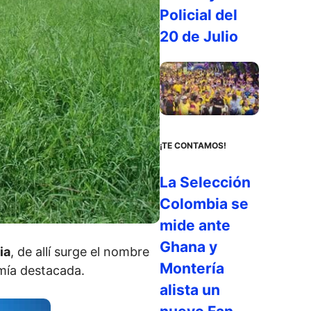
Policial del
20 de Julio
¡TE CONTAMOS!
La Selección
Colombia se
mide ante
Ghana y
ia
, de allí surge el nombre
Montería
omía destacada.
alista un