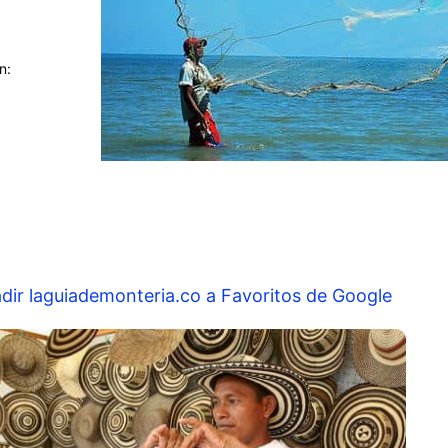
n:
dir laguiademonteria.co a Favoritos de Google