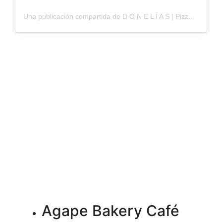
Una publicación compartida de D O N E L Í A S | Pizza Gourmet (@doneliaspizza)
Agape Bakery Café