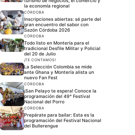
turismo de negocios, el comercio y
la economía regional
CÓRDOBA
Inscripciones abiertas: sé parte del
gran encuentro del sabor con
Sazón Córdoba 2026
CÓRDOBA
Todo listo en Montería para el
tradicional Desfile Militar y Policial
del 20 de Julio
¡TE CONTAMOS!
La Selección Colombia se mide
ante Ghana y Montería alista un
nuevo Fan Fest
CÓRDOBA
¡San Pelayo te espera! Conoce la
programación del 49° Festival
Nacional del Porro
CÓRDOBA
Prepárate para bailar: Esta es la
programación del Festival Nacional
del Bullerengue