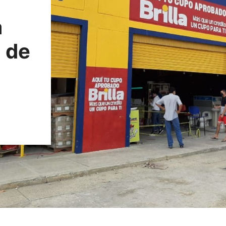
a
 de