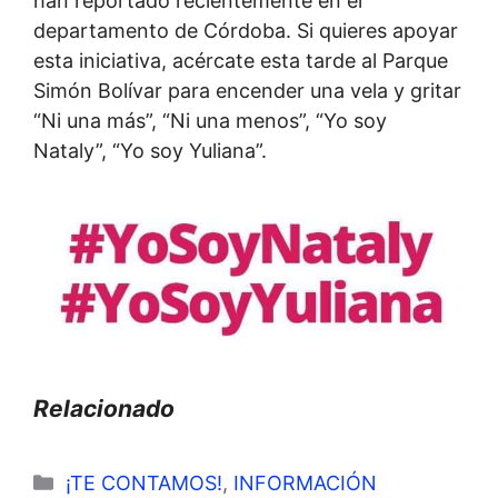
han reportado recientemente en el
departamento de Córdoba. Si quieres apoyar
esta iniciativa, acércate esta tarde al Parque
Simón Bolívar para encender una vela y gritar
“Ni una más”, “Ni una menos”, “Yo soy
Nataly”, “Yo soy Yuliana”.
Relacionado
Categorías
¡TE CONTAMOS!
,
INFORMACIÓN