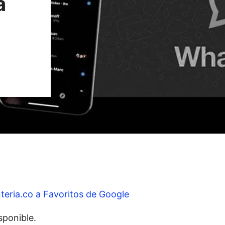
á
teria.co a Favoritos de Google
ponible.