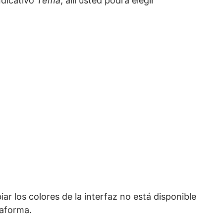
ndicativo
Tema
, allí usted podrá elegir
ar los colores de la interfaz no está disponible
taforma.