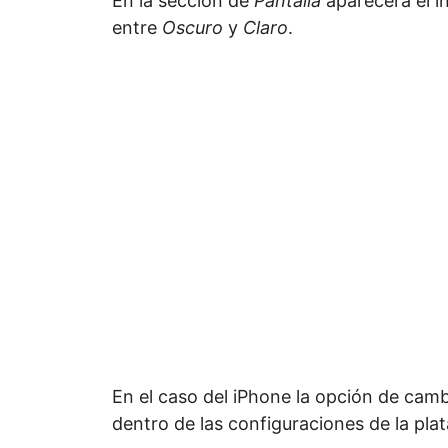
En la sección de
Pantalla
aparecerá el i
entre
Oscuro
y
Claro
.
En el caso del iPhone la opción de cambi
dentro de las configuraciones de la pla