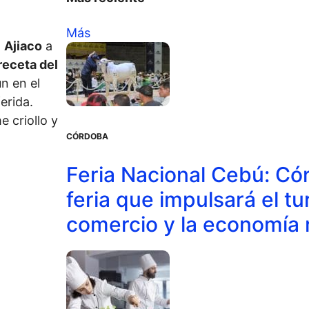
Más
l
Ajiaco
a
receta del
n en el
erida.
 criollo y
CÓRDOBA
Feria Nacional Cebú: Có
feria que impulsará el t
comercio y la economía 