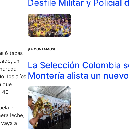
Desfile Militar y Policial 
¡TE CONTAMOS!
as 6 tazas
cado, un
La Selección Colombia s
harada
Montería alista un nuevo
o, los ajíes
a que
a 40
uela el
era leche,
 vaya a