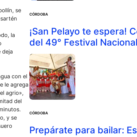
bollín, se
CÓRDOBA
 sartén
¡San Pelayo te espera! 
do, la
del 49° Festival Nacional
o
 deja
agua con el
e le agrega
el agrio»,
 mitad del
minutos.
CÓRDOBA
o, y se
suero
Prepárate para bailar: E