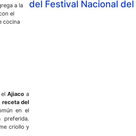
del Festival Nacional de
grega a la
con el
e cocina
 el
Ajiaco
a
a
receta del
común en el
preferida.
me criollo y