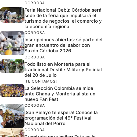
CÓRDOBA
Feria Nacional Cebú: Córdoba será
sede de la feria que impulsará el
turismo de negocios, el comercio y
la economía regional
CÓRDOBA
Inscripciones abiertas: sé parte del
gran encuentro del sabor con
Sazón Córdoba 2026
CÓRDOBA
Todo listo en Montería para el
tradicional Desfile Militar y Policial
del 20 de Julio
¡TE CONTAMOS!
La Selección Colombia se mide
ante Ghana y Montería alista un
nuevo Fan Fest
CÓRDOBA
¡San Pelayo te espera! Conoce la
programación del 49° Festival
Nacional del Porro
CÓRDOBA
Prepárate para bailar: Esta es la