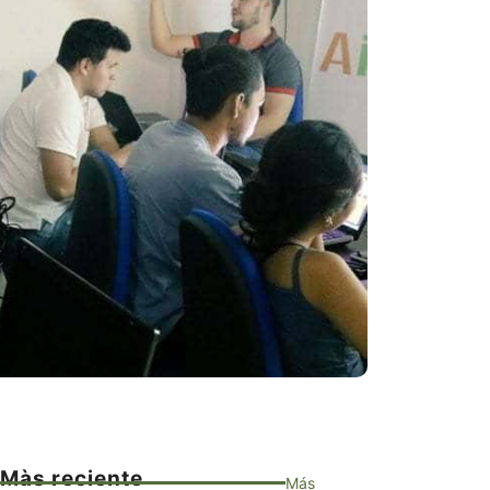
Màs reciente
Más