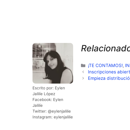
Relacionad
Categorías
¡TE CONTAMOS!
,
I
Inscripciones abier
Empieza distribució
Escrito por: Eylen
Jalilíe López
Facebook: Eylen
Jalilíe
Twitter: @eylenjalilie
Instagram: eylenjalilie