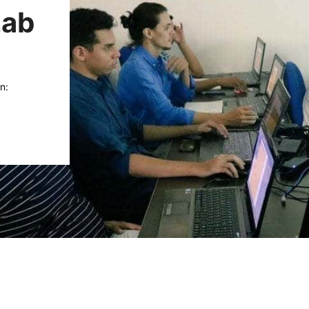
Lab
n: