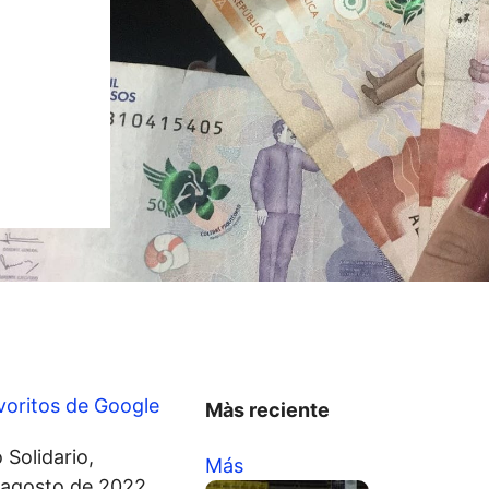
voritos de Google
Màs reciente
 Solidario,
Más
y agosto de 2022,