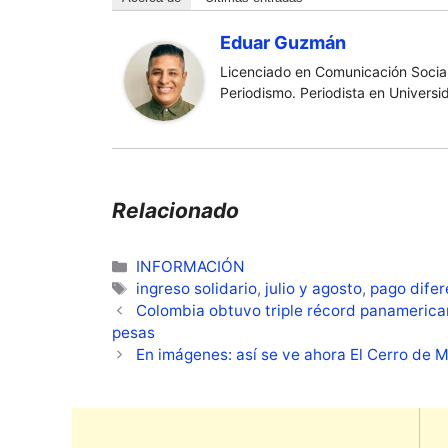
Eduar Guzmán
Licenciado en Comunicación Social
Periodismo. Periodista en Universi
Relacionado
Categorías
INFORMACIÓN
Etiquetas
ingreso solidario
,
julio y agosto
,
pago dife
Colombia obtuvo triple récord panamerica
pesas
En imágenes: así se ve ahora El Cerro de 