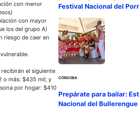
ación con menor
Festival Nacional del Por
esos)
lación con mayor
e los del grupo A)
n riesgo de caer en
vulnerable.
ecibirán el siguiente
CÓRDOBA
2 o más: $435 mil; y
ersona por hogar: $410
Prepárate para bailar: Es
Nacional del Bullerengue